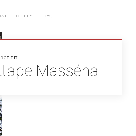
NS ET CRITÈRES
FAQ
ENCE FJT
’Étape Masséna