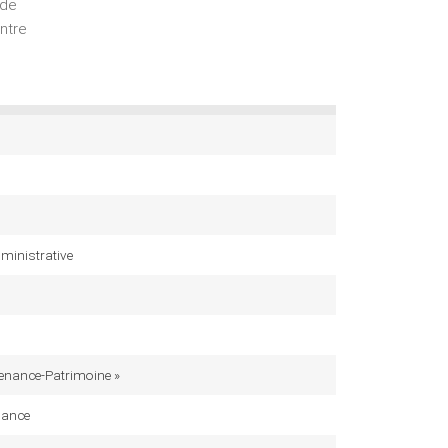
 de
ontre
ministrative
s
tenance-Patrimoine »
nance