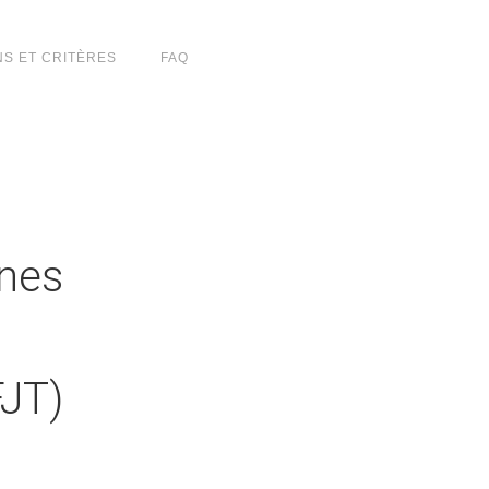
NS ET CRITÈRES
FAQ
unes
FJT)